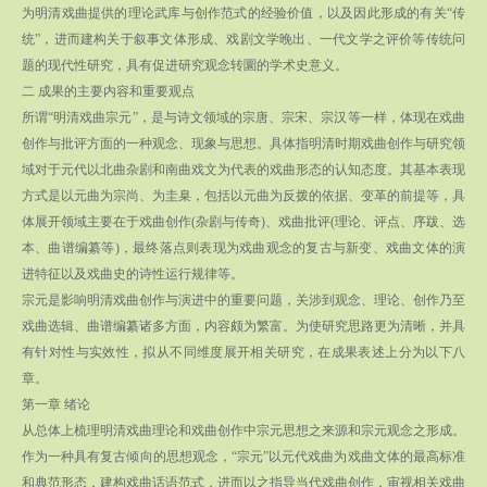
为明清戏曲提供的理论武库与创作范式的经验价值，以及因此形成的有关“传
统”，进而建构关于叙事文体形成、戏剧文学晚出、一代文学之评价等传统问
题的现代性研究，具有促进研究观念转圜的学术史意义。
二 成果的主要内容和重要观点
所谓“明清戏曲宗元”，是与诗文领域的宗唐、宗宋、宗汉等一样，体现在戏曲
创作与批评方面的一种观念、现象与思想。具体指明清时期戏曲创作与研究领
域对于元代以北曲杂剧和南曲戏文为代表的戏曲形态的认知态度。其基本表现
方式是以元曲为宗尚、为圭臬，包括以元曲为反拨的依据、变革的前提等，具
体展开领域主要在于戏曲创作(杂剧与传奇)、戏曲批评(理论、评点、序跋、选
本、曲谱编纂等)，最终落点则表现为戏曲观念的复古与新变、戏曲文体的演
进特征以及戏曲史的诗性运行规律等。
宗元是影响明清戏曲创作与演进中的重要问题，关涉到观念、理论、创作乃至
戏曲选辑、曲谱编纂诸多方面，内容颇为繁富。为使研究思路更为清晰，并具
有针对性与实效性，拟从不同维度展开相关研究，在成果表述上分为以下八
章。
第一章 绪论
从总体上梳理明清戏曲理论和戏曲创作中宗元思想之来源和宗元观念之形成。
作为一种具有复古倾向的思想观念，“宗元”以元代戏曲为戏曲文体的最高标准
和典范形态，建构戏曲话语范式，进而以之指导当代戏曲创作，审视相关戏曲