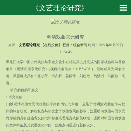
《文艺理论研究》
明清戏曲宗元研究
来源：
文艺理论研究
【在线投稿】 栏目：
综合新闻
时间：2022年01月27日
11:54:45
黑龙江大学中国古代戏曲与宋金文化中心杜桂萍主持完成的国家社会科学基金
项目《明清戏曲宗元研究》(项目批准号为：11BZW061)，最终成果为同名专
著。课题组成员有：张小芳、李亦辉、姜丽华、刘建欣、魏洪洲、马丽敏、高
岩。
一 研究的目的和意义
1.研究目的
(1)以明清戏曲对元代戏曲的宗尚作为切入角度，立足于对明清戏曲创作与批
评的综合研究，解析复古与新变之于戏曲发展的影响，注重明清戏曲与因宗元
而形成的具有普遍意义的批评标准或思维方式的关联性，进而对中国古典戏曲
的文体特征及其发展变化中的一些难点问题进行新的认知。