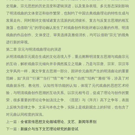
史现象。宗元思想的历史流变和逻辑演进，以及复杂表现、多元形态深刻影响
了明清戏曲的文体变迁和创作繁荣，也制约了中国古典戏曲理论的特性生成与
发展走向。同时期诗文领域诸复古流派的此消彼长、复古与反复古思潮的相互
激荡，也借助“元”的理论确认发生了对戏曲创作和批评难以估量的作用。明清
戏曲的作品创作、文体变迁、审美选择及雅俗消长，均可以借助“宗元”的视角
进行新的审视。
第二章 宗元与明清戏曲理论的演进
从明清戏曲宗元观念生成的文化语境入手，重点阐释明清复古思潮与戏曲宗元
的互动，解析戏曲宗元倾向并非偶然孤立之现象，乃是与宗唐、宗宋、宗汉等
文学风尚一样，属文学复古思潮一部分。因评价元曲而产生的明清曲论的重要
范畴，如“关目”“行家”“当行”“情”“奇”“本色”“自然”“结构”“雅俗”等，涉及了对
戏曲娱乐性、教化性、认知性等功能的认知，体现了元代戏曲的思想艺术经
验，与明清戏曲创作思潮的互动关系。以宗元相号召，促成了理论与创作的繁
荣，很多重要的理论论争如汤沈之争、《琵琶》与《拜月》高下之争等，表面
上反映为音律之争、文采与本色之争，实际上是戏剧观念上的轩轾，也包含了
对元曲认同程度的深浅。
上一篇：
全省宣传思想文化领域理论、文艺、新闻等界别
下一篇：
新媒介与当下文艺理论研究的新尝试