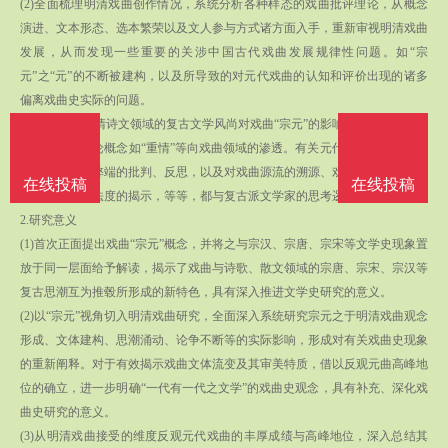
(2)全面梳理明清戏曲创作情况，系统分析各种样态的戏曲批评理论，从概念
演进、文本形态、选本繁荣以及文人参与方式诸方面入手，重新审视明清戏曲
发展，从而发现一些重要的关涉中国古代戏曲发展规律性问题。如“宗
元”之“元”的不断被建构，以及所导致的对元代戏曲的认知和评价出现的诸多
偏离戏曲史实际的问题。
(3)重新评价明清诗文领域的复古文学风尚对戏曲“宗元”的影响，审视诗文批评
方式和诗文理论概念如“重情”等向戏曲领域的渗透。有关元代戏曲乃至当代戏
曲创作的种种弊端的批判、反思，以及对戏曲源流的溯源、戏曲文体特性的探
在线投稿
在线投稿
讨，以及创作法度的揭示，等等，都与复古派文学家的思考逻辑密切相关。
2.研究意义
(1)首次正面提出戏曲“宗元”概念，并将之与宗汉、宗唐、宗宋等文学史现象置
放于同一层面给予解读，揭示了戏曲与诗歌、散文领域的宗唐、宗宋、宗汉等
复古思潮互为推毂所形成的新特色，具有深入推进文学史研究的意义。
(2)以“宗元”视角切入明清戏曲研究，全面深入系统研究宗元之于明清戏曲观念
形成、文体建构、思潮涌动、论争不断等的实际影响，形成对有关戏曲史现象
的重新阐释。对于有效揭示戏曲文体流变及其审美特质，借以反观元曲高峰地
位的确立，进一步明确“一代有一代之文学”的戏曲史观念，具有补充、深化戏
曲史研究的意义。
(3)从明清戏曲接受的维度反观元代戏曲的丰厚成绩与高峰地位，深入总结其