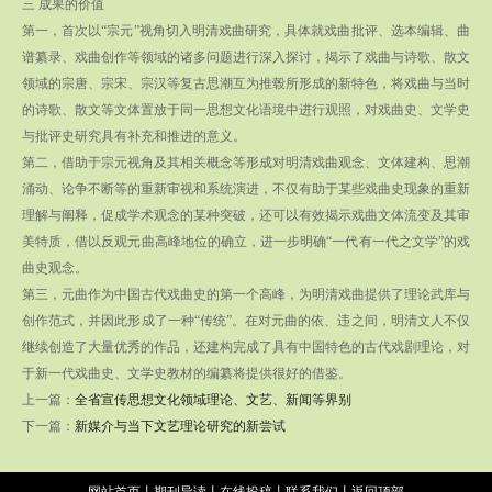
三 成果的价值
第一，首次以“宗元”视角切入明清戏曲研究，具体就戏曲批评、选本编辑、曲
谱纂录、戏曲创作等领域的诸多问题进行深入探讨，揭示了戏曲与诗歌、散文
领域的宗唐、宗宋、宗汉等复古思潮互为推毂所形成的新特色，将戏曲与当时
的诗歌、散文等文体置放于同一思想文化语境中进行观照，对戏曲史、文学史
与批评史研究具有补充和推进的意义。
第二，借助于宗元视角及其相关概念等形成对明清戏曲观念、文体建构、思潮
涌动、论争不断等的重新审视和系统演进，不仅有助于某些戏曲史现象的重新
理解与阐释，促成学术观念的某种突破，还可以有效揭示戏曲文体流变及其审
美特质，借以反观元曲高峰地位的确立，进一步明确“一代有一代之文学”的戏
曲史观念。
第三，元曲作为中国古代戏曲史的第一个高峰，为明清戏曲提供了理论武库与
创作范式，并因此形成了一种“传统”。在对元曲的依、违之间，明清文人不仅
继续创造了大量优秀的作品，还建构完成了具有中国特色的古代戏剧理论，对
于新一代戏曲史、文学史教材的编纂将提供很好的借鉴。
上一篇：
全省宣传思想文化领域理论、文艺、新闻等界别
下一篇：
新媒介与当下文艺理论研究的新尝试